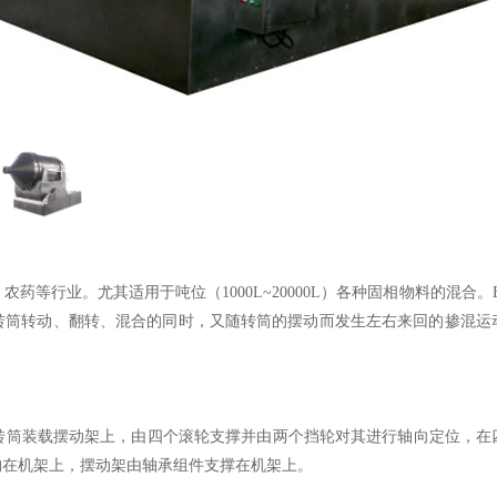
行业。尤其适用于吨位（1000L~20000L）各种固相物料的混合
转筒转动、翻转、混合的同时，又随转筒的摆动而发生左右来回的掺混运
装载摆动架上，由四个滚轮支撑并由两个挡轮对其进行轴向定位，在
构在机架上，摆动架由轴承组件支撑在机架上。