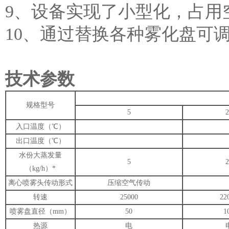
9、设备实现了小型化，占用
10、通过替换各种雾化盘可
技术参数
规格型号
5
2
入口温度（℃）
出口温度（℃）
水份大蒸发量
5
2
（kg/h）*
离心喷雾头传动形式
压缩空气传动
转速
25000
22
喷雾盘直径（mm）
50
1
热源
电