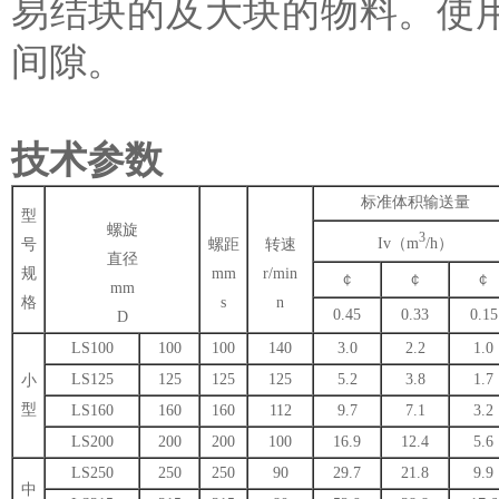
易结块的及大块的物料。使
间隙。
技术参数
标准体积输送量
型
螺旋
3
Iv（m
/h）
号
螺距
转速
直径
规
mm
r/min
￠
￠
￠
mm
格
s
n
0.45
0.33
0.15
D
LS100
100
100
140
3.0
2.2
1.0
LS125
125
125
125
5.2
3.8
1.7
小
型
LS160
160
160
112
9.7
7.1
3.2
LS200
200
200
100
16.9
12.4
5.6
LS250
250
250
90
29.7
21.8
9.9
中