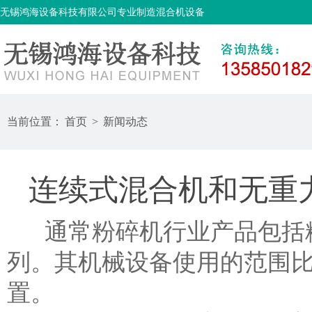
无锡鸿海设备科技有限公司专业制造混合机设备
当前位置：
首页
>
新闻动态
连续式混合机和无重
通常粉碎机行业产品包括粉
列。其机械设备使用的范围
置。